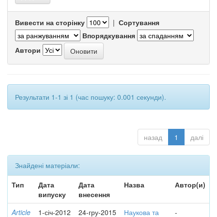
Вивести на сторінку
|
Сортування
Впорядкування
Автори
Результати 1-1 зі 1 (час пошуку: 0.001 секунди).
назад
1
далі
Знайдені матеріали:
Тип
Дата
Дата
Назва
Автор(и)
випуску
внесення
Article
1-січ-2012
24-гру-2015
Наукова та
-