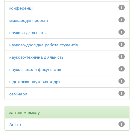
конференції
1
міжнародні проекти
1
наукова діяльність
1
науково-дослідна робота студентів
1
науково-технічна діяльність
1
наукові школи факультетів
1
підготовка наукових кадрів
1
семінари
1
за типом вмісту
Article
1