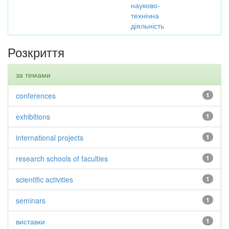
науково-
технічна
діяльність
Розкриття
за темами
conferences
1
exhibitions
1
international projects
1
research schools of faculties
1
scientific activities
1
seminars
1
виставки
1