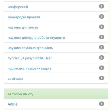
конференції
1
міжнародні проекти
1
наукова діяльність
1
науково-дослідна робота студентів
1
науково-технічна діяльність
1
публікація результатів НДР
1
підготовка наукових кадрів
1
семінари
1
за типом вмісту
Article
1