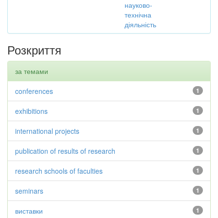
науково-
технічна
діяльність
Розкриття
за темами
conferences
1
exhibitions
1
international projects
1
publication of results of research
1
research schools of faculties
1
seminars
1
виставки
1