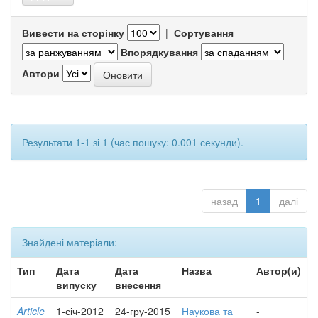
Вивести на сторінку
|
Сортування
Впорядкування
Автори
Результати 1-1 зі 1 (час пошуку: 0.001 секунди).
назад
1
далі
Знайдені матеріали:
Тип
Дата
Дата
Назва
Автор(и)
випуску
внесення
Article
1-січ-2012
24-гру-2015
Наукова та
-