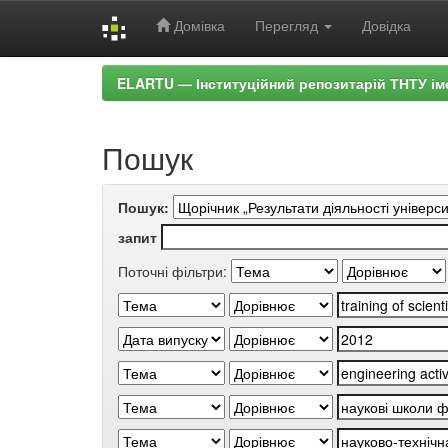
Домівка
Перегляд
Довідка
Skip
ELARTU — Інституційний репозитарій ТНТУ ім
navigation
Пошук
Пошук:
запит
Поточні фільтри: