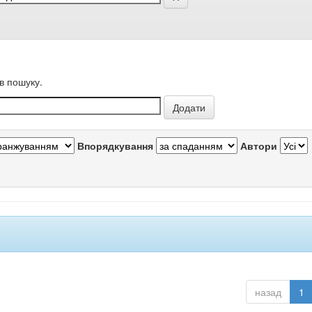
в пошуку.
Впорядкування
Автори
назад
1