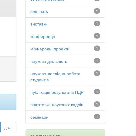
seminars
1
виставки
1
конференції
1
міжнародні проекти
1
наукова діяльність
1
науково-дослідна робота
1
студентів
публікація результатів НДР
1
підготовка наукових кадрів
1
семінари
1
далі
за типом вмісту