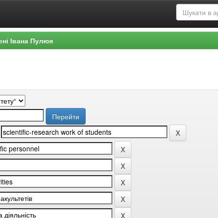
ені Івана Пулюя