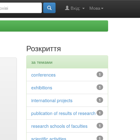
Вхід:
Мова
Розкриття
за темами
conferences
1
exhibitions
1
international projects
1
publication of results of research
1
research schools of faculties
1
scientific activities
1