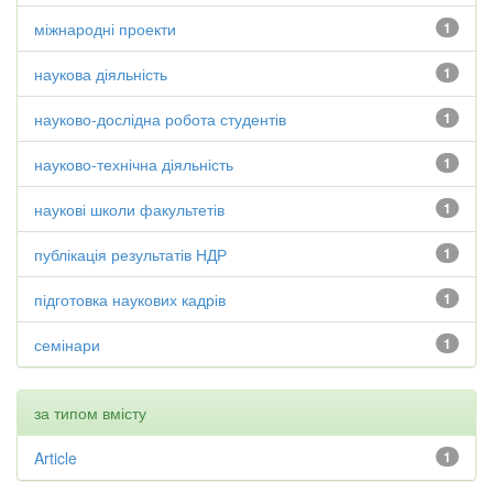
міжнародні проекти
1
наукова діяльність
1
науково-дослідна робота студентів
1
науково-технічна діяльність
1
наукові школи факультетів
1
публікація результатів НДР
1
підготовка наукових кадрів
1
семінари
1
за типом вмісту
Article
1