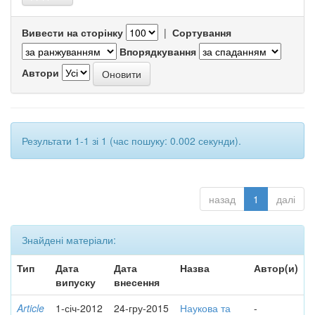
Вивести на сторінку
|
Сортування
Впорядкування
Автори
Результати 1-1 зі 1 (час пошуку: 0.002 секунди).
назад
1
далі
Знайдені матеріали:
Тип
Дата
Дата
Назва
Автор(и)
випуску
внесення
Article
1-січ-2012
24-гру-2015
Наукова та
-