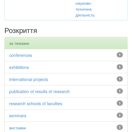
науково-
технічна
діяльність
Розкриття
за темами
conferences
1
exhibitions
1
international projects
1
publication of results of research
1
research schools of faculties
1
seminars
1
виставки
1