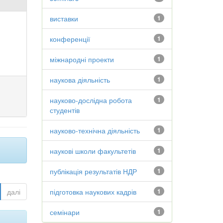
виставки
1
конференції
1
міжнародні проекти
1
наукова діяльність
1
науково-дослідна робота
1
студентів
науково-технічна діяльність
1
наукові школи факультетів
1
публікація результатів НДР
1
далі
підготовка наукових кадрів
1
семінари
1