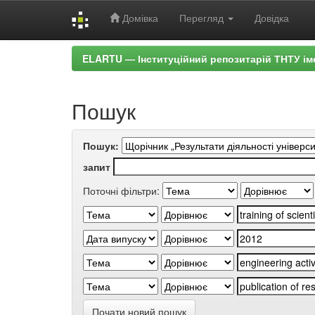
Домівка
Перегляд
Довідка
Skip
ELARTU — Інституційний репозитарій ТНТУ ім
navigation
Пошук
Пошук:
запит
Поточні фільтри:
Почати новий пошук