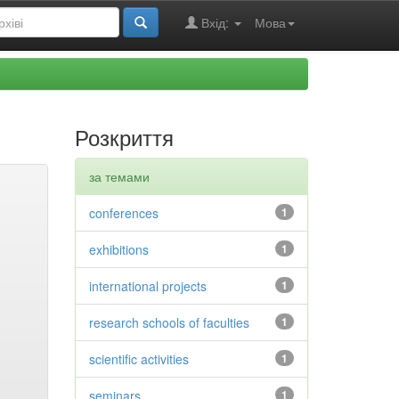
Вхід:
Мова
Розкриття
за темами
conferences
1
exhibitions
1
international projects
1
research schools of faculties
1
scientific activities
1
seminars
1