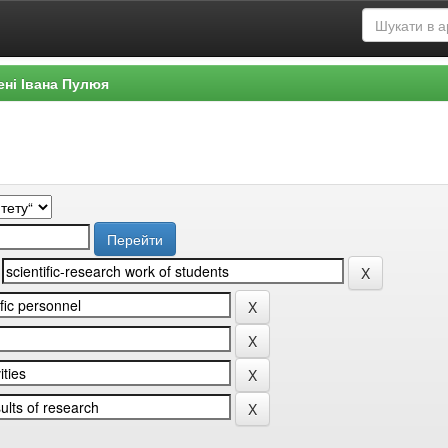
ені Івана Пулюя