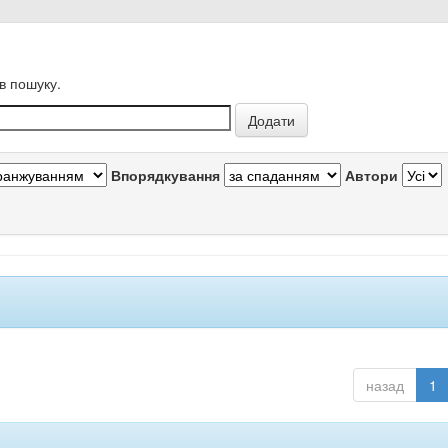
в пошуку.
Впорядкування
Автори
назад
1