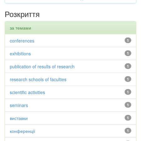
Розкриття
за темами
conferences
1
exhibitions
1
publication of results of research
1
research schools of faculties
1
scientific activities
1
seminars
1
виставки
1
конференції
1