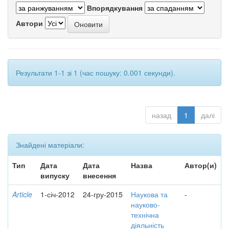
Впорядкування
Автори
Результати 1-1 зі 1 (час пошуку: 0.001 секунди).
назад
1
далі
Знайдені матеріали:
Тип
Дата
Дата
Назва
Автор(и)
випуску
внесення
Article
1-січ-2012
24-гру-2015
Наукова та
-
науково-
технічна
діяльність