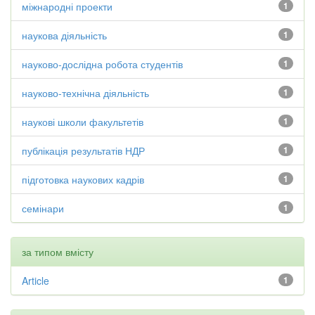
міжнародні проекти
1
наукова діяльність
1
науково-дослідна робота студентів
1
науково-технічна діяльність
1
наукові школи факультетів
1
публікація результатів НДР
1
підготовка наукових кадрів
1
семінари
1
за типом вмісту
Article
1