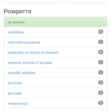
Розкриття
за темами
exhibitions
1
international projects
1
publication of results of research
1
research schools of faculties
1
scientific activities
1
seminars
1
виставки
1
конференції
1