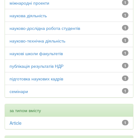
міжнародні проекти
1
наукова діяльність
1
науково-дослідна робота студентів
1
науково-технічна діяльність
1
наукові школи факультетів
1
публікація результатів НДР
1
підготовка наукових кадрів
1
семінари
1
за типом вмісту
Article
1