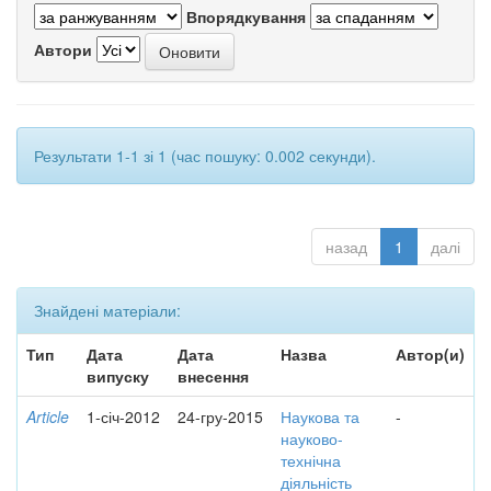
Впорядкування
Автори
Результати 1-1 зі 1 (час пошуку: 0.002 секунди).
назад
1
далі
Знайдені матеріали:
Тип
Дата
Дата
Назва
Автор(и)
випуску
внесення
Article
1-січ-2012
24-гру-2015
Наукова та
-
науково-
технічна
діяльність