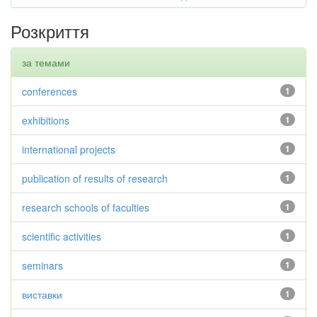
Розкриття
за темами
conferences
1
exhibitions
1
international projects
1
publication of results of research
1
research schools of faculties
1
scientific activities
1
seminars
1
виставки
1