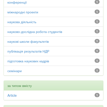
конференції
1
міжнародні проекти
1
наукова діяльність
1
науково-дослідна робота студентів
1
наукові школи факультетів
1
публікація результатів НДР
1
підготовка наукових кадрів
1
семінари
1
за типом вмісту
Article
1