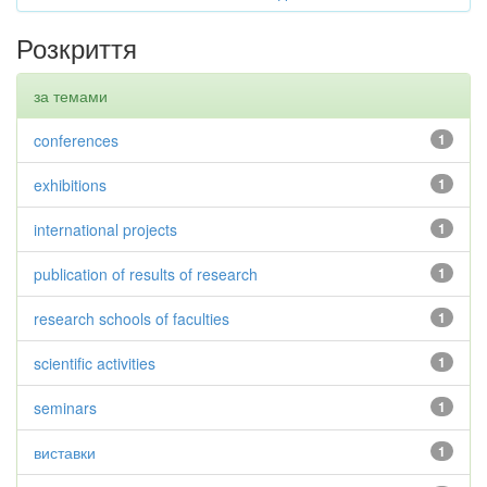
Розкриття
за темами
conferences
1
exhibitions
1
international projects
1
publication of results of research
1
research schools of faculties
1
scientific activities
1
seminars
1
виставки
1