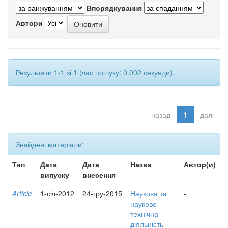
Впорядкування
Автори
Результати 1-1 зі 1 (час пошуку: 0.002 секунди).
назад
1
далі
Знайдені матеріали:
Тип
Дата
Дата
Назва
Автор(и)
випуску
внесення
Article
1-січ-2012
24-гру-2015
Наукова та
-
науково-
технічна
діяльність