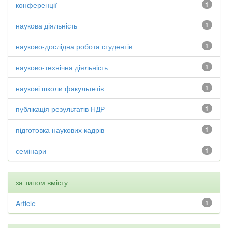
конференції
1
наукова діяльність
1
науково-дослідна робота студентів
1
науково-технічна діяльність
1
наукові школи факультетів
1
публікація результатів НДР
1
підготовка наукових кадрів
1
семінари
1
за типом вмісту
Article
1