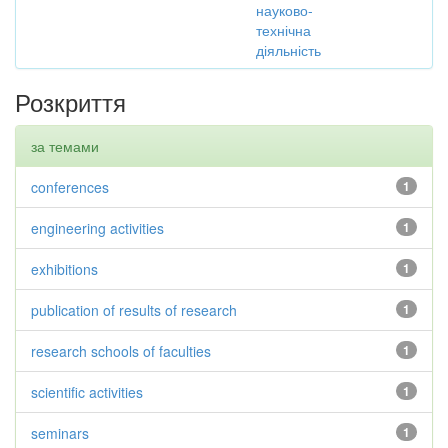
науково-
технічна
діяльність
Розкриття
за темами
conferences
1
engineering activities
1
exhibitions
1
publication of results of research
1
research schools of faculties
1
scientific activities
1
seminars
1