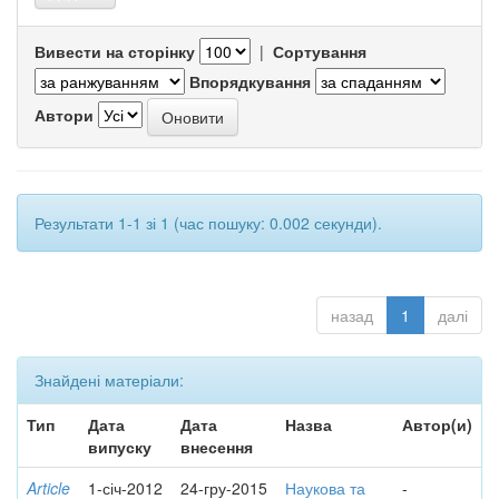
Вивести на сторінку
|
Сортування
Впорядкування
Автори
Результати 1-1 зі 1 (час пошуку: 0.002 секунди).
назад
1
далі
Знайдені матеріали:
Тип
Дата
Дата
Назва
Автор(и)
випуску
внесення
Article
1-січ-2012
24-гру-2015
Наукова та
-