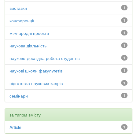
виставки
1
конференції
1
міжнародні проекти
1
наукова діяльність
1
науково-дослідна робота студентів
1
наукові школи факультетів
1
підготовка наукових кадрів
1
семінари
1
за типом вмісту
Article
1