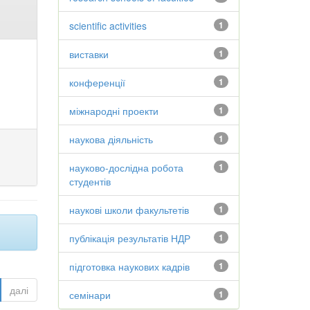
scientific activities
1
виставки
1
конференції
1
міжнародні проекти
1
наукова діяльність
1
науково-дослідна робота
1
студентів
наукові школи факультетів
1
публікація результатів НДР
1
підготовка наукових кадрів
1
далі
семінари
1