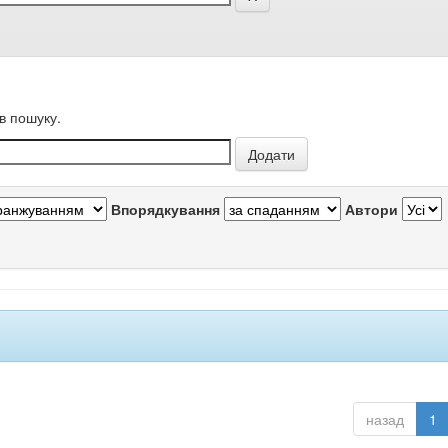
в пошуку.
Впорядкування
Автори
назад
1