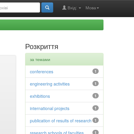
Вхід:
Мова
Розкриття
за темами
conferences
1
engineering activities
1
exhibitions
1
international projects
1
publication of results of research
1
research schools of faculties
1