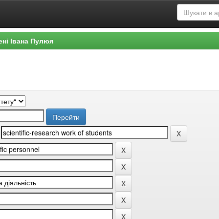
ені Івана Пулюя