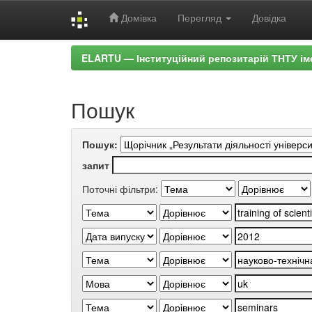
Домівка
Перегляд
Довідка
Skip
ELARTU — Інституційний репозитарій ТНТУ ім
navigation
Пошук
Пошук:
запит
Поточні фільтри: