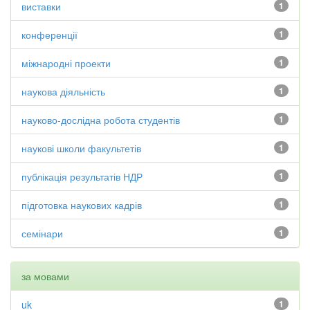
виставки
1
конференції
1
міжнародні проекти
1
наукова діяльність
1
науково-дослідна робота студентів
1
наукові школи факультетів
1
публікація результатів НДР
1
підготовка наукових кадрів
1
семінари
1
за мовами
uk
1