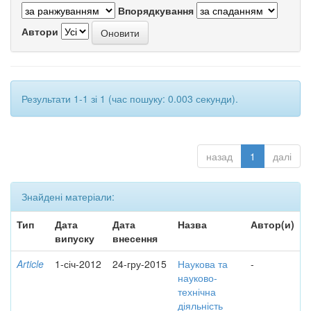
Впорядкування
Автори
Результати 1-1 зі 1 (час пошуку: 0.003 секунди).
назад
1
далі
Знайдені матеріали:
Тип
Дата
Дата
Назва
Автор(и)
випуску
внесення
Article
1-січ-2012
24-гру-2015
Наукова та
-
науково-
технічна
діяльність