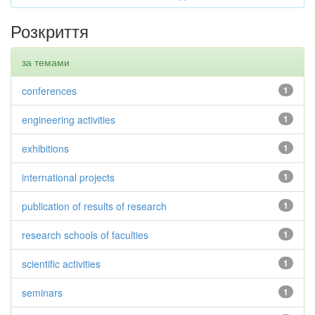
Розкриття
за темами
conferences
1
engineering activities
1
exhibitions
1
international projects
1
publication of results of research
1
research schools of faculties
1
scientific activities
1
seminars
1