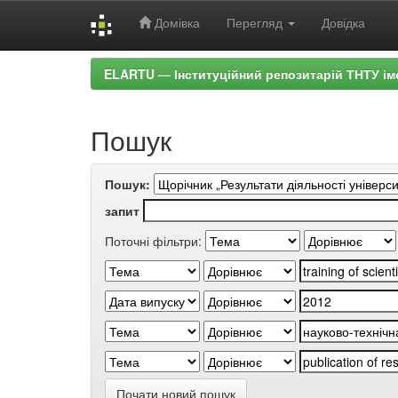
Домівка
Перегляд
Довідка
Skip
ELARTU — Інституційний репозитарій ТНТУ ім
navigation
Пошук
Пошук:
запит
Поточні фільтри:
Почати новий пошук