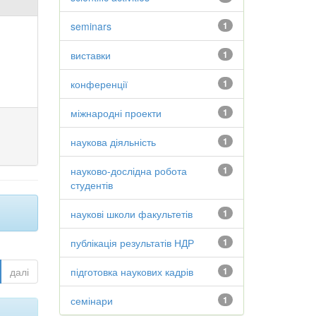
seminars
1
виставки
1
конференції
1
міжнародні проекти
1
наукова діяльність
1
науково-дослідна робота
1
студентів
наукові школи факультетів
1
публікація результатів НДР
1
далі
підготовка наукових кадрів
1
семінари
1