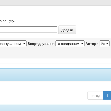
в пошуку.
Впорядкування
Автори
назад
1