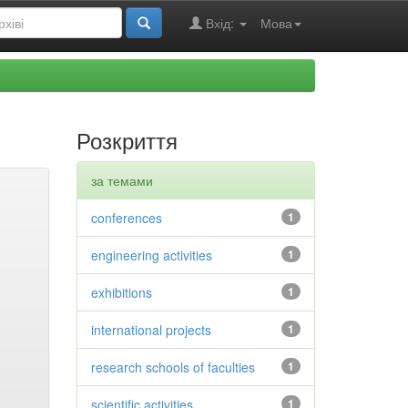
Вхід:
Мова
Розкриття
за темами
conferences
1
engineering activities
1
exhibitions
1
international projects
1
research schools of faculties
1
scientific activities
1