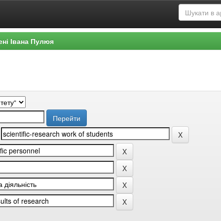
ені Івана Пулюя