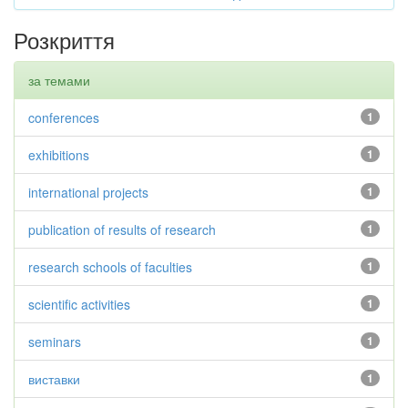
Розкриття
за темами
conferences
1
exhibitions
1
international projects
1
publication of results of research
1
research schools of faculties
1
scientific activities
1
seminars
1
виставки
1