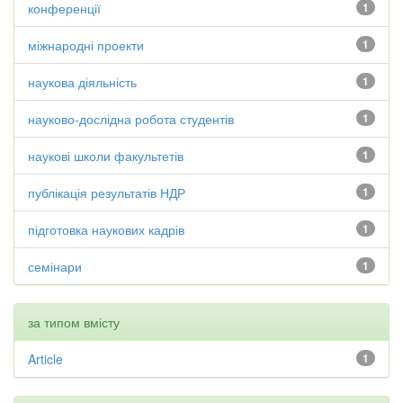
конференції
1
міжнародні проекти
1
наукова діяльність
1
науково-дослідна робота студентів
1
наукові школи факультетів
1
публікація результатів НДР
1
підготовка наукових кадрів
1
семінари
1
за типом вмісту
Article
1