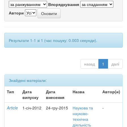
Впорядкування
Автори
Результати 1-1 зі 1 (час пошуку: 0.003 секунди).
назад
1
далі
Знайдені матеріали:
Тип
Дата
Дата
Назва
Автор(и)
випуску
внесення
Article
1-січ-2012
24-гру-2015
Наукова та
-
науково-
технічна
діяльність