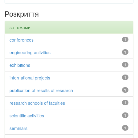
Розкриття
за темами
conferences
1
engineering activities
1
exhibitions
1
international projects
1
publication of results of research
1
research schools of faculties
1
scientific activities
1
seminars
1