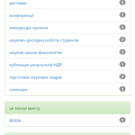
виставки
1
конференції
1
міжнародні проекти
1
науково-дослідна робота студентів
1
наукові школи факультетів
1
публікація результатів НДР
1
підготовка наукових кадрів
1
семінари
1
за типом вмісту
Article
1