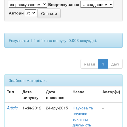
Впорядкування
Автори
Результати 1-1 зі 1 (час пошуку: 0.003 секунди).
назад
1
далі
Знайдені матеріали:
Тип
Дата
Дата
Назва
Автор(и)
випуску
внесення
Article
1-січ-2012
24-гру-2015
Наукова та
-
науково-
технічна
діяльність