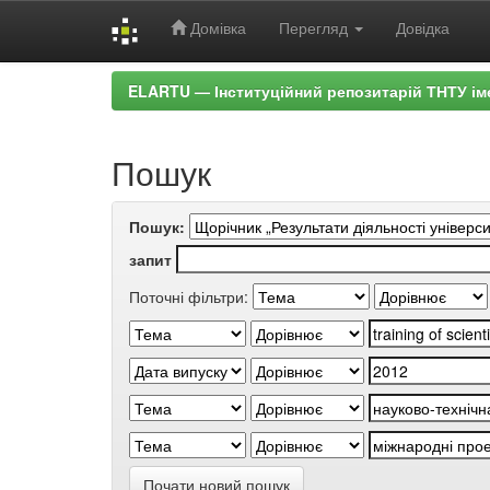
Домівка
Перегляд
Довідка
Skip
ELARTU — Інституційний репозитарій ТНТУ ім
navigation
Пошук
Пошук:
запит
Поточні фільтри:
Почати новий пошук