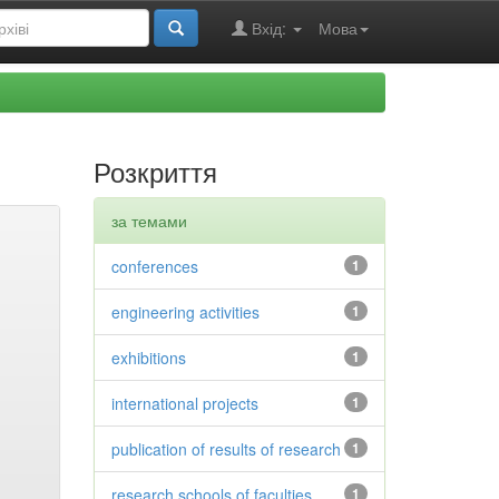
Вхід:
Мова
Розкриття
за темами
conferences
1
engineering activities
1
exhibitions
1
international projects
1
publication of results of research
1
research schools of faculties
1