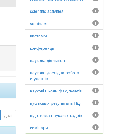
scientific activities
1
seminars
1
виставки
1
конференції
1
наукова діяльність
1
науково-дослідна робота
1
студентів
наукові школи факультетів
1
публікація результатів НДР
1
далі
підготовка наукових кадрів
1
семінари
1