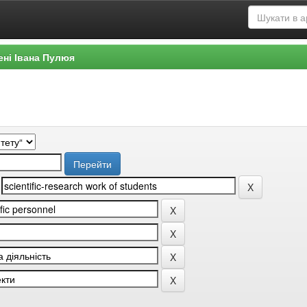
ені Івана Пулюя