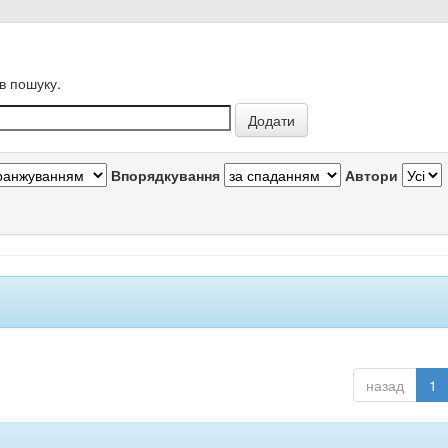
в пошуку.
Впорядкування
Автори
назад
1