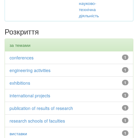
науково-
технічна
діяльність
Розкриття
за темами
conferences
1
engineering activities
1
exhibitions
1
international projects
1
publication of results of research
1
research schools of faculties
1
виставки
1