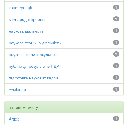
конференції
1
міжнародні проекти
1
наукова діяльність
1
науково-технічна діяльність
1
наукові школи факультетів
1
публікація результатів НДР
1
підготовка наукових кадрів
1
семінари
1
за типом вмісту
Article
1