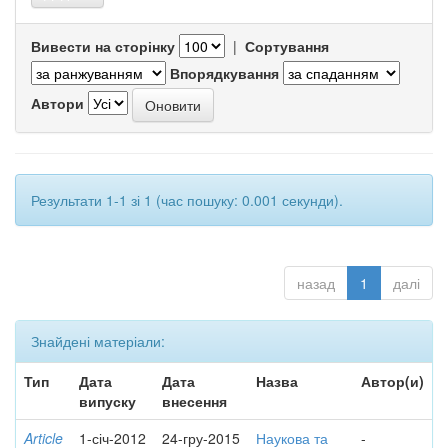
Вивести на сторінку
|
Сортування
Впорядкування
Автори
Результати 1-1 зі 1 (час пошуку: 0.001 секунди).
назад
1
далі
Знайдені матеріали:
Тип
Дата
Дата
Назва
Автор(и)
випуску
внесення
Article
1-січ-2012
24-гру-2015
Наукова та
-