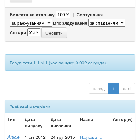
Вивести на сторінку
|
Сортування
Впорядкування
Автори
Результати 1-1 зі 1 (час пошуку: 0.002 секунди).
назад
1
далі
Знайдені матеріали:
Тип
Дата
Дата
Назва
Автор(и)
випуску
внесення
Article
1-січ-2012
24-гру-2015
Наукова та
-