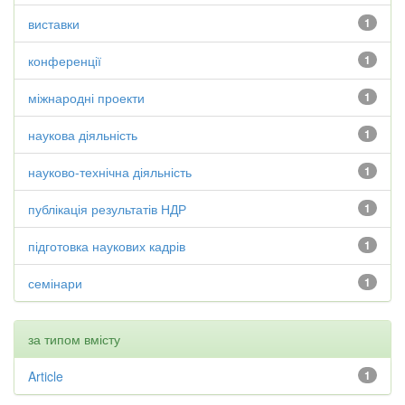
виставки
1
конференції
1
міжнародні проекти
1
наукова діяльність
1
науково-технічна діяльність
1
публікація результатів НДР
1
підготовка наукових кадрів
1
семінари
1
за типом вмісту
Article
1