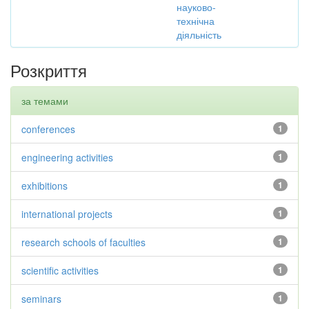
науково-
технічна
діяльність
Розкриття
за темами
conferences
1
engineering activities
1
exhibitions
1
international projects
1
research schools of faculties
1
scientific activities
1
seminars
1