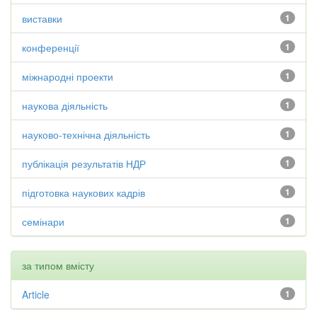
виставки
1
конференції
1
міжнародні проекти
1
наукова діяльність
1
науково-технічна діяльність
1
публікація результатів НДР
1
підготовка наукових кадрів
1
семінари
1
за типом вмісту
Article
1