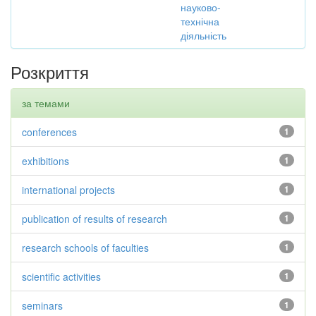
науково-
технічна
діяльність
Розкриття
за темами
conferences
1
exhibitions
1
international projects
1
publication of results of research
1
research schools of faculties
1
scientific activities
1
seminars
1