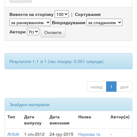
Вивести на сторінку
|
Сортування
Впорядкування
Автори
Результати 1-1 зі 1 (час пошуку: 0.001 секунди).
назад
1
далі
Знайдені матеріали:
Тип
Дата
Дата
Назва
Автор(и)
випуску
внесення
Article
1-січ-2012
24-гру-2015
Наукова та
-