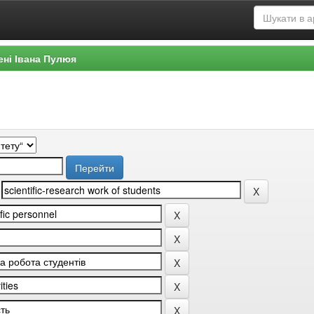
ені Івана Пулюя