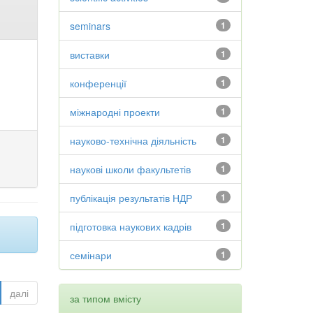
seminars
1
виставки
1
конференції
1
міжнародні проекти
1
науково-технічна діяльність
1
наукові школи факультетів
1
публікація результатів НДР
1
підготовка наукових кадрів
1
семінари
1
далі
за типом вмісту