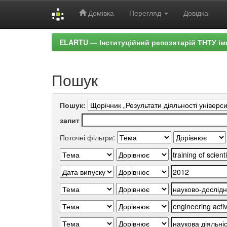
Домівка
Перегляд
Довідка
Skip
ELARTU — Інституційний репозитарій ТНТУ ім
navigation
Пошук
Пошук:
запит
Поточні фільтри: