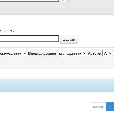
в пошуку.
Впорядкування
Автори
назад
1