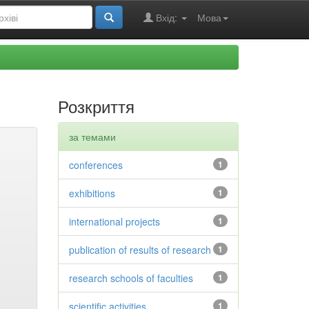
Вхід:
Мова
Розкриття
за темами
conferences
1
exhibitions
1
international projects
1
publication of results of research
1
research schools of faculties
1
scientific activities
1