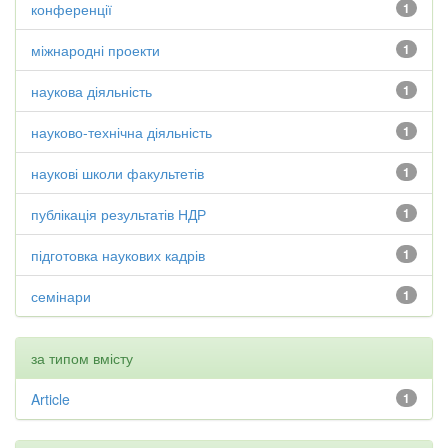
конференції
1
міжнародні проекти
1
наукова діяльність
1
науково-технічна діяльність
1
наукові школи факультетів
1
публікація результатів НДР
1
підготовка наукових кадрів
1
семінари
1
за типом вмісту
Article
1