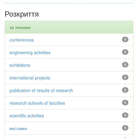
Розкриття
за темами
conferences
1
engineering activities
1
exhibitions
1
international projects
1
publication of results of research
1
research schools of faculties
1
scientific activities
1
виставки
1