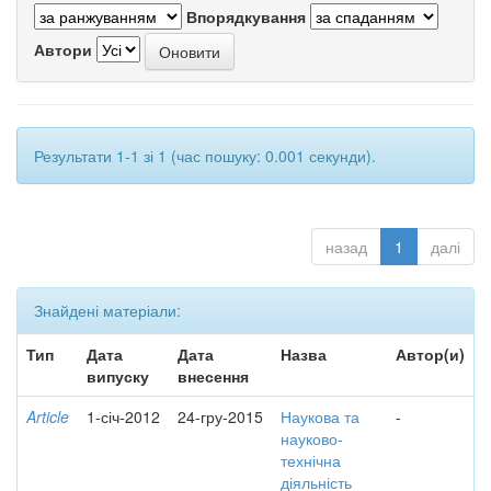
Впорядкування
Автори
Результати 1-1 зі 1 (час пошуку: 0.001 секунди).
назад
1
далі
Знайдені матеріали:
Тип
Дата
Дата
Назва
Автор(и)
випуску
внесення
Article
1-січ-2012
24-гру-2015
Наукова та
-
науково-
технічна
діяльність