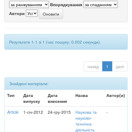
Впорядкування
Автори
Результати 1-1 зі 1 (час пошуку: 0.002 секунди).
назад
1
далі
Знайдені матеріали:
Тип
Дата
Дата
Назва
Автор(и)
випуску
внесення
Article
1-січ-2012
24-гру-2015
Наукова та
-
науково-
технічна
діяльність