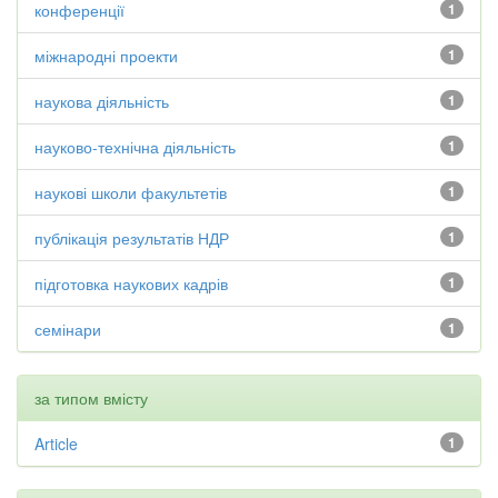
конференції
1
міжнародні проекти
1
наукова діяльність
1
науково-технічна діяльність
1
наукові школи факультетів
1
публікація результатів НДР
1
підготовка наукових кадрів
1
семінари
1
за типом вмісту
Article
1