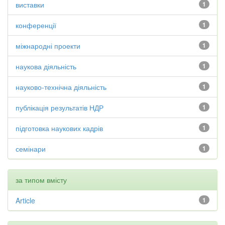
виставки
1
конференції
1
міжнародні проекти
1
наукова діяльність
1
науково-технічна діяльність
1
публікація результатів НДР
1
підготовка наукових кадрів
1
семінари
1
за типом вмісту
Article
1