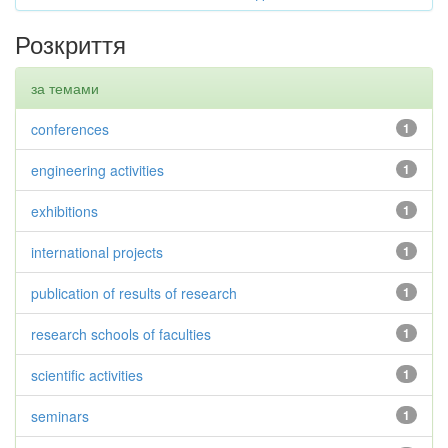
Розкриття
за темами
conferences
1
engineering activities
1
exhibitions
1
international projects
1
publication of results of research
1
research schools of faculties
1
scientific activities
1
seminars
1