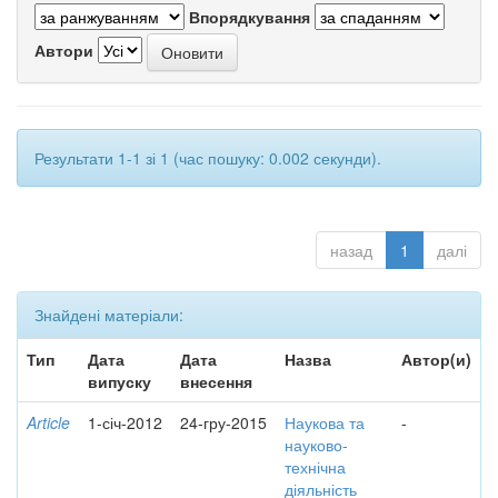
Впорядкування
Автори
Результати 1-1 зі 1 (час пошуку: 0.002 секунди).
назад
1
далі
Знайдені матеріали:
Тип
Дата
Дата
Назва
Автор(и)
випуску
внесення
Article
1-січ-2012
24-гру-2015
Наукова та
-
науково-
технічна
діяльність