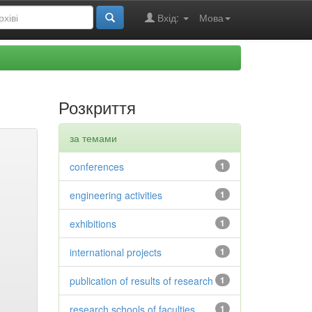
Вхід:
Мова
Розкриття
за темами
conferences
1
engineering activities
1
exhibitions
1
international projects
1
publication of results of research
1
research schools of faculties
1