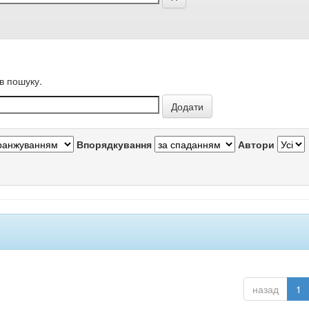
в пошуку.
Впорядкування
Автори
назад
1