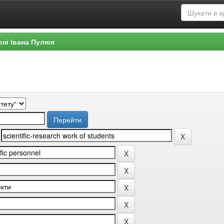
ені Івана Пулюя