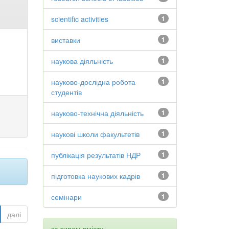
scientific activities
1
виставки
1
наукова діяльність
1
науково-дослідна робота
1
студентів
науково-технічна діяльність
1
наукові школи факультетів
1
публікація результатів НДР
1
підготовка наукових кадрів
1
семінари
1
далі
за типом вмісту