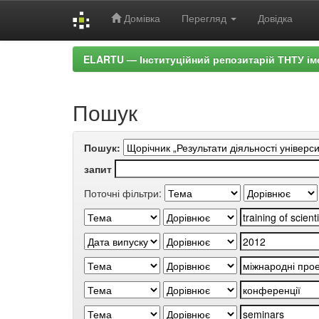
Домівка
Перегляд
Довідка
Skip
ELARTU — Інституційний репозитарій ТНТУ ім
navigation
Пошук
Пошук:
запит
Поточні фільтри: