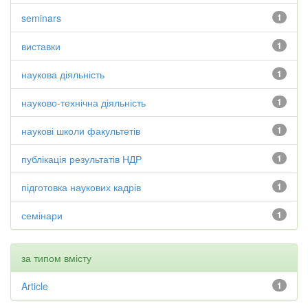
seminars
1
виставки
1
наукова діяльність
1
науково-технічна діяльність
1
наукові школи факультетів
1
публікація результатів НДР
1
підготовка наукових кадрів
1
семінари
1
за типом вмісту
Article
1