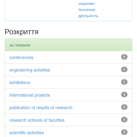
науково-
технічна
діяльність
Розкриття
за темами
conferences
1
engineering activities
1
exhibitions
1
international projects
1
publication of results of research
1
research schools of faculties
1
scientific activities
1