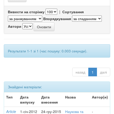
Вивести на сторінку
|
Сортування
Впорядкування
Автори
Результати 1-1 зі 1 (час пошуку: 0.003 секунди).
назад
1
далі
Знайдені матеріали:
Тип
Дата
Дата
Назва
Автор(и)
випуску
внесення
Article
1-січ-2012
24-гру-2015
Наукова та
-