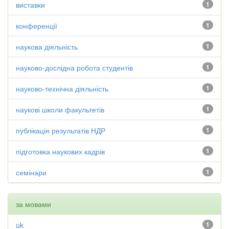
виставки
1
конференції
1
наукова діяльність
1
науково-дослідна робота студентів
1
науково-технічна діяльність
1
наукові школи факультетів
1
публікація результатів НДР
1
підготовка наукових кадрів
1
семінари
1
за мовами
uk
1