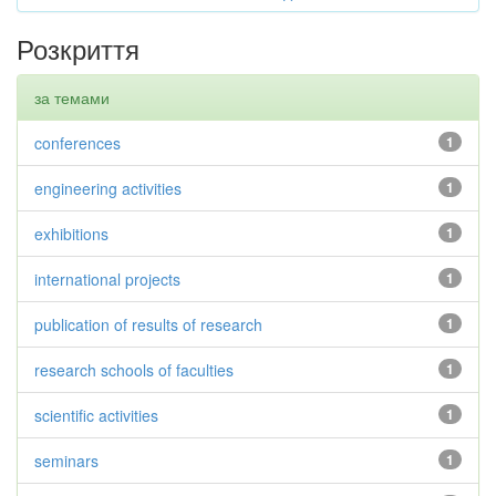
Розкриття
за темами
conferences
1
engineering activities
1
exhibitions
1
international projects
1
publication of results of research
1
research schools of faculties
1
scientific activities
1
seminars
1