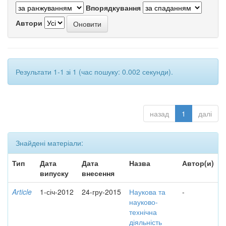
Впорядкування
Автори
Результати 1-1 зі 1 (час пошуку: 0.002 секунди).
назад
1
далі
Знайдені матеріали:
Тип
Дата
Дата
Назва
Автор(и)
випуску
внесення
Article
1-січ-2012
24-гру-2015
Наукова та
-
науково-
технічна
діяльність