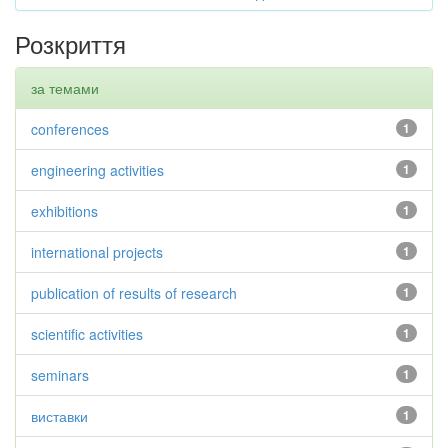
Розкриття
за темами
conferences
1
engineering activities
1
exhibitions
1
international projects
1
publication of results of research
1
scientific activities
1
seminars
1
виставки
1