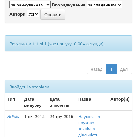
Впорядкування
Автори
Результати 1-1 зі 1 (час пошуку: 0.004 секунди).
назад
1
далі
Знайдені матеріали:
Тип
Дата
Дата
Назва
Автор(и)
випуску
внесення
Article
1-січ-2012
24-гру-2015
Наукова та
-
науково-
технічна
діяльність