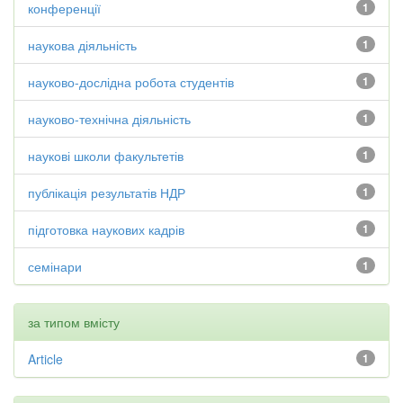
конференції
1
наукова діяльність
1
науково-дослідна робота студентів
1
науково-технічна діяльність
1
наукові школи факультетів
1
публікація результатів НДР
1
підготовка наукових кадрів
1
семінари
1
за типом вмісту
Article
1