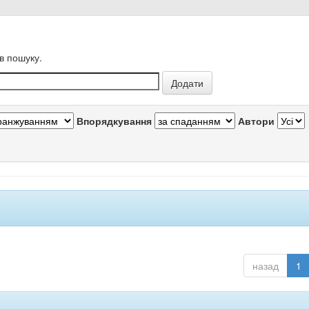
в пошуку.
Впорядкування
Автори
назад
1