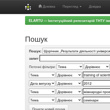
Домівка
Перегляд
Довідка
Skip
ELARTU — Інституційний репозитарій ТНТУ ім
navigation
Пошук
Пошук:
запит
Поточні фільтри:
Почати новий пошук