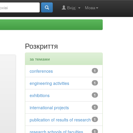
Вхід:
Мова
Розкриття
за темами
conferences
1
engineering activities
1
exhibitions
1
international projects
1
publication of results of research
1
research schools of faculties
1