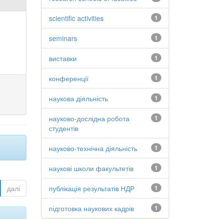
scientific activities
1
seminars
1
виставки
1
конференції
1
наукова діяльність
1
науково-дослідна робота
1
студентів
науково-технічна діяльність
1
наукові школи факультетів
1
далі
публікація результатів НДР
1
підготовка наукових кадрів
1