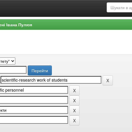
ені Івана Пулюя