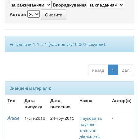
Впорядкування
Автори
Результати 1-1 зі 1 (час пошуку: 0.002 секунди).
назад
1
далі
Знайдені матеріали:
Тип
Дата
Дата
Назва
Автор(и)
випуску
внесення
Article
1-січ-2010
24-гру-2015
Наукова та
-
науково-
технічна
діяльність