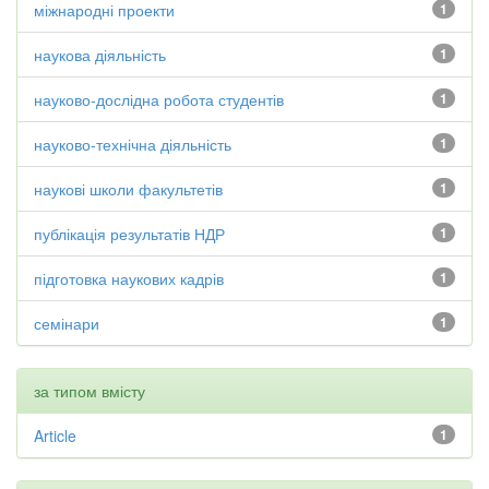
міжнародні проекти
1
наукова діяльність
1
науково-дослідна робота студентів
1
науково-технічна діяльність
1
наукові школи факультетів
1
публікація результатів НДР
1
підготовка наукових кадрів
1
семінари
1
за типом вмісту
Article
1