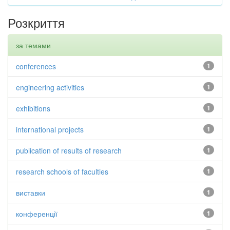
Розкриття
за темами
conferences
1
engineering activities
1
exhibitions
1
international projects
1
publication of results of research
1
research schools of faculties
1
виставки
1
конференції
1