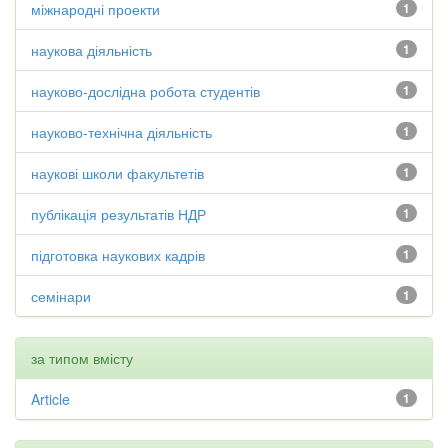
міжнародні проекти
1
наукова діяльність
1
науково-дослідна робота студентів
1
науково-технічна діяльність
1
наукові школи факультетів
1
публікація результатів НДР
1
підготовка наукових кадрів
1
семінари
1
за типом вмісту
Article
1