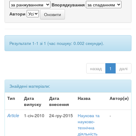
Впорядкування
Автори
Результати 1-1 зі 1 (час пошуку: 0.002 секунди).
назад
1
далі
Знайдені матеріали:
Тип
Дата
Дата
Назва
Автор(и)
випуску
внесення
Article
1-січ-2010
24-гру-2015
Наукова та
-
науково-
технічна
діяльність