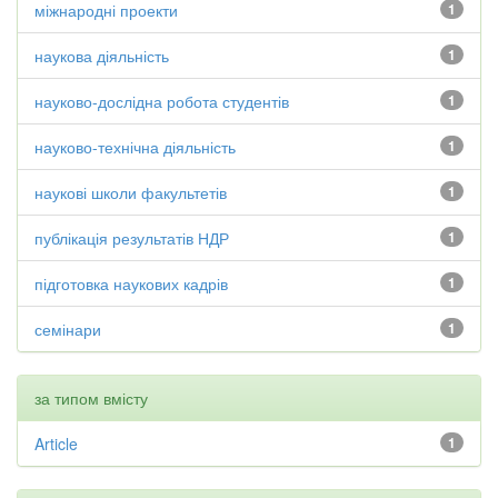
міжнародні проекти
1
наукова діяльність
1
науково-дослідна робота студентів
1
науково-технічна діяльність
1
наукові школи факультетів
1
публікація результатів НДР
1
підготовка наукових кадрів
1
семінари
1
за типом вмісту
Article
1