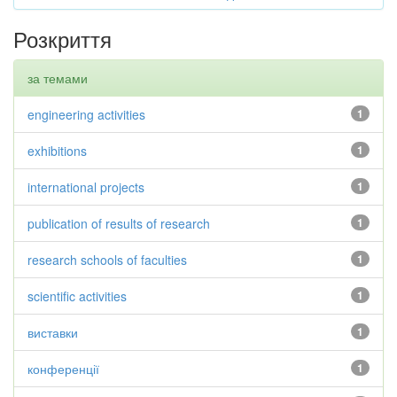
Розкриття
за темами
engineering activities
1
exhibitions
1
international projects
1
publication of results of research
1
research schools of faculties
1
scientific activities
1
виставки
1
конференції
1