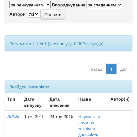
Впорядкування
Автори
Результати 1-1 зі 1 (час пошуку: 0.002 секунди).
назад
1
далі
Знайдені матеріали:
Тип
Дата
Дата
Назва
Автор(и)
випуску
внесення
Article
1-січ-2010
24-гру-2015
Наукова та
-
науково-
технічна
діяльність