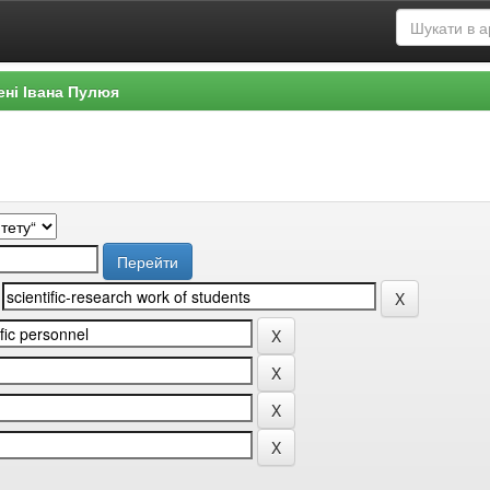
ені Івана Пулюя