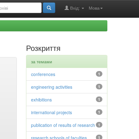
Вхід:
Мова
Розкриття
за темами
conferences
1
engineering activities
1
exhibitions
1
international projects
1
publication of results of research
1
research schools of faculties
1