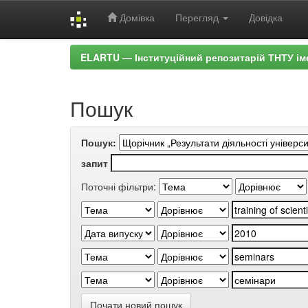
Домівка
Перегляд
Довідка
Skip
ELARTU — Інституційний репозитарій ТНТУ ім
navigation
Пошук
Пошук:
запит
Поточні фільтри:
Почати новий пошук