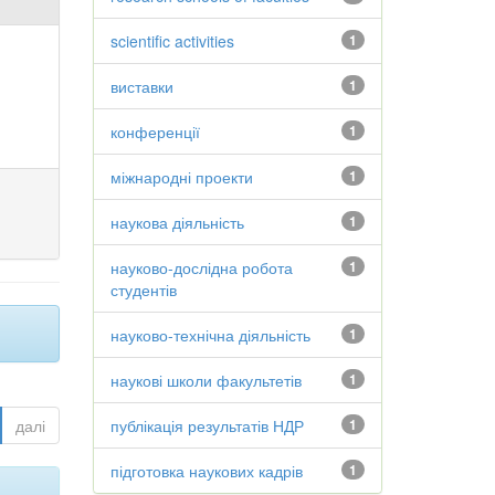
scientific activities
1
виставки
1
конференції
1
міжнародні проекти
1
наукова діяльність
1
науково-дослідна робота
1
студентів
науково-технічна діяльність
1
наукові школи факультетів
1
далі
публікація результатів НДР
1
підготовка наукових кадрів
1