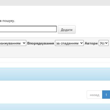
в пошуку.
Впорядкування
Автори
назад
1