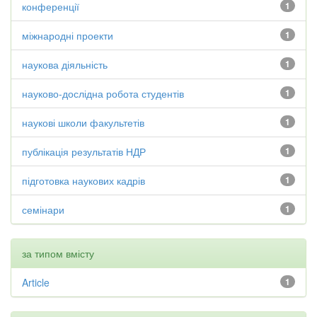
конференції
1
міжнародні проекти
1
наукова діяльність
1
науково-дослідна робота студентів
1
наукові школи факультетів
1
публікація результатів НДР
1
підготовка наукових кадрів
1
семінари
1
за типом вмісту
Article
1