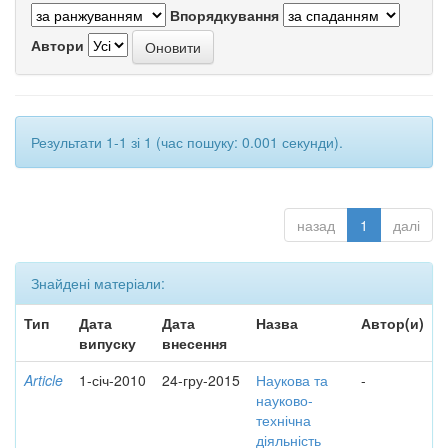
Впорядкування
Автори
Результати 1-1 зі 1 (час пошуку: 0.001 секунди).
назад
1
далі
Знайдені матеріали:
Тип
Дата
Дата
Назва
Автор(и)
випуску
внесення
Article
1-січ-2010
24-гру-2015
Наукова та
-
науково-
технічна
діяльність