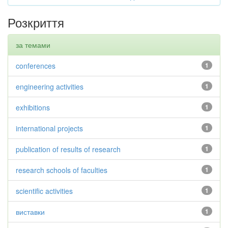
Розкриття
за темами
conferences
1
engineering activities
1
exhibitions
1
international projects
1
publication of results of research
1
research schools of faculties
1
scientific activities
1
виставки
1