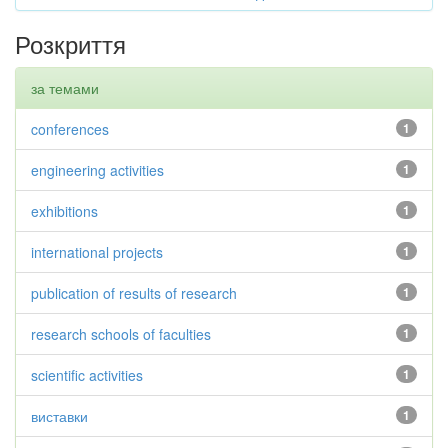
Розкриття
за темами
conferences
1
engineering activities
1
exhibitions
1
international projects
1
publication of results of research
1
research schools of faculties
1
scientific activities
1
виставки
1