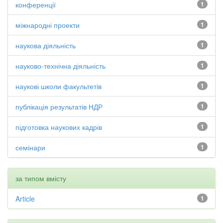
конференції
1
міжнародні проекти
1
наукова діяльність
1
науково-технічна діяльність
1
наукові школи факультетів
1
публікація результатів НДР
1
підготовка наукових кадрів
1
семінари
1
за типом вмісту
Article
1