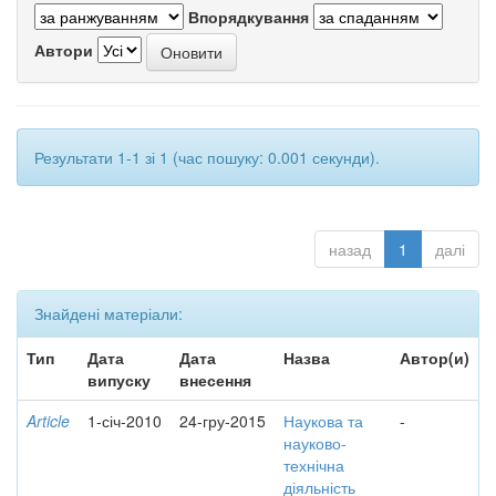
Впорядкування
Автори
Результати 1-1 зі 1 (час пошуку: 0.001 секунди).
назад
1
далі
Знайдені матеріали:
Тип
Дата
Дата
Назва
Автор(и)
випуску
внесення
Article
1-січ-2010
24-гру-2015
Наукова та
-
науково-
технічна
діяльність