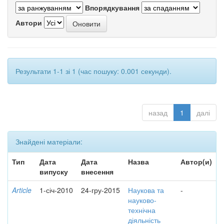
Впорядкування
Автори
Результати 1-1 зі 1 (час пошуку: 0.001 секунди).
назад
1
далі
Знайдені матеріали:
Тип
Дата
Дата
Назва
Автор(и)
випуску
внесення
Article
1-січ-2010
24-гру-2015
Наукова та
-
науково-
технічна
діяльність