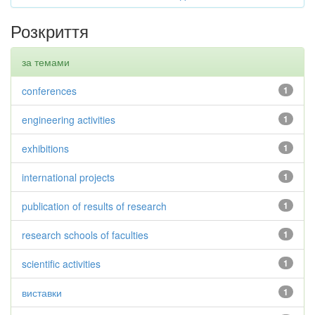
Розкриття
за темами
conferences
1
engineering activities
1
exhibitions
1
international projects
1
publication of results of research
1
research schools of faculties
1
scientific activities
1
виставки
1