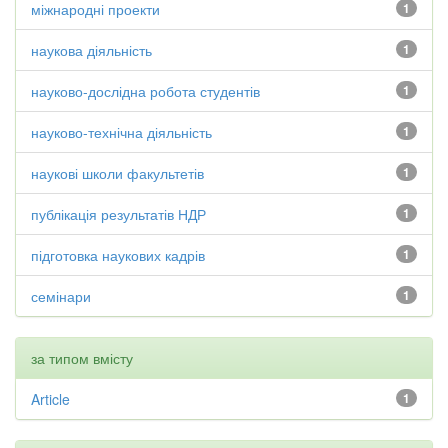
міжнародні проекти
1
наукова діяльність
1
науково-дослідна робота студентів
1
науково-технічна діяльність
1
наукові школи факультетів
1
публікація результатів НДР
1
підготовка наукових кадрів
1
семінари
1
за типом вмісту
Article
1