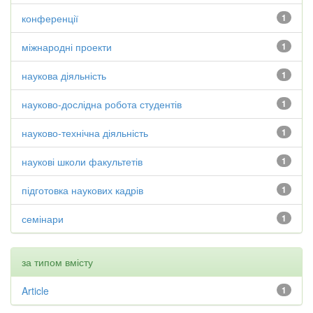
конференції
1
міжнародні проекти
1
наукова діяльність
1
науково-дослідна робота студентів
1
науково-технічна діяльність
1
наукові школи факультетів
1
підготовка наукових кадрів
1
семінари
1
за типом вмісту
Article
1