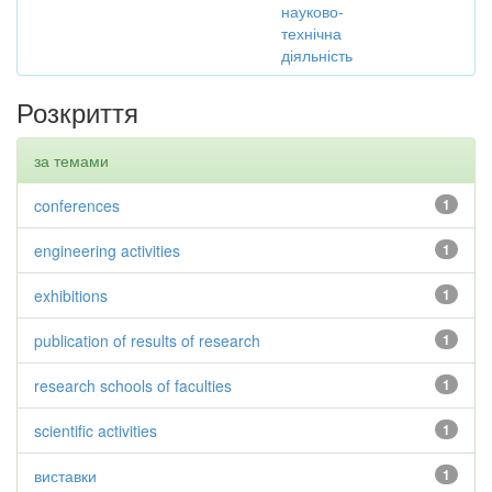
науково-
технічна
діяльність
Розкриття
за темами
conferences
1
engineering activities
1
exhibitions
1
publication of results of research
1
research schools of faculties
1
scientific activities
1
виставки
1