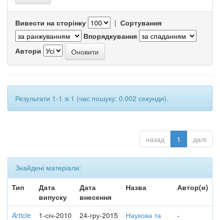
Вивести на сторінку
|
Сортування
Впорядкування
Автори
Результати 1-1 зі 1 (час пошуку: 0.002 секунди).
назад
1
далі
Знайдені матеріали:
Тип
Дата
Дата
Назва
Автор(и)
випуску
внесення
Article
1-січ-2010
24-гру-2015
Наукова та
-