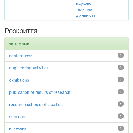
науково-
технічна
діяльність
Розкриття
за темами
conferences
1
engineering activities
1
exhibitions
1
publication of results of research
1
research schools of faculties
1
seminars
1
виставки
1