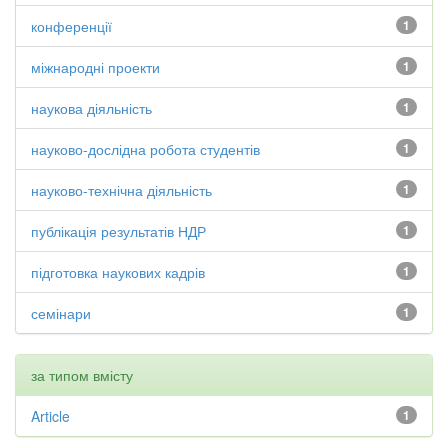
конференції
1
міжнародні проекти
1
наукова діяльність
1
науково-дослідна робота студентів
1
науково-технічна діяльність
1
публікація результатів НДР
1
підготовка наукових кадрів
1
семінари
1
за типом вмісту
Article
1