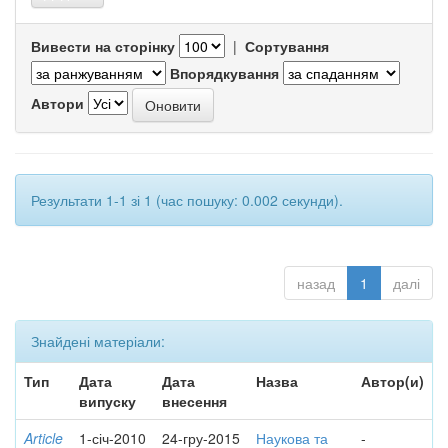
Вивести на сторінку
|
Сортування
Впорядкування
Автори
Результати 1-1 зі 1 (час пошуку: 0.002 секунди).
назад
1
далі
Знайдені матеріали:
Тип
Дата
Дата
Назва
Автор(и)
випуску
внесення
Article
1-січ-2010
24-гру-2015
Наукова та
-