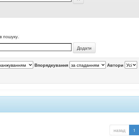
в пошуку.
Впорядкування
Автори
назад
1