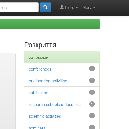
Вхід:
Мова
Розкриття
за темами
conferences
1
engineering activities
1
exhibitions
1
research schools of faculties
1
scientific activities
1
seminars
1