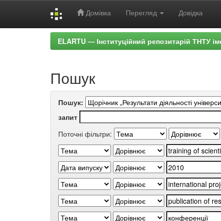
Домівка
Перегляд
Довідка
Skip
ELARTU — Інституційний репозитарій ТНТУ ім
navigation
Пошук
Пошук:
запит
Поточні фільтри: