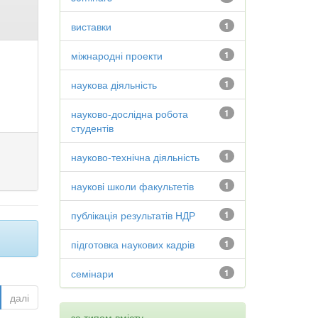
виставки
1
міжнародні проекти
1
наукова діяльність
1
науково-дослідна робота
1
студентів
науково-технічна діяльність
1
наукові школи факультетів
1
публікація результатів НДР
1
підготовка наукових кадрів
1
семінари
1
далі
за типом вмісту