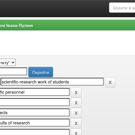
ені Івана Пулюя