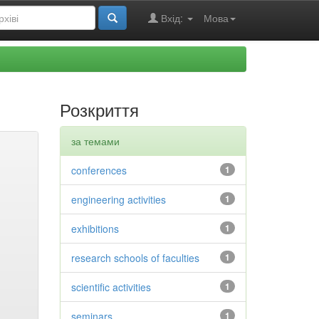
Вхід:
Мова
Розкриття
за темами
conferences
1
engineering activities
1
exhibitions
1
research schools of faculties
1
scientific activities
1
seminars
1