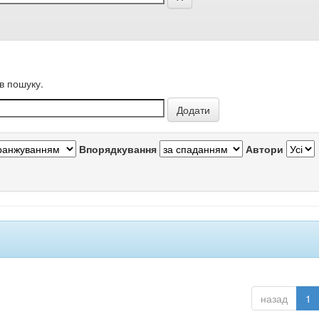
в пошуку.
Впорядкування
Автори
назад
1