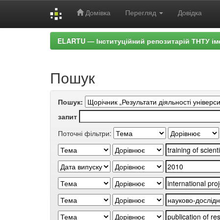
Домівка
Перегляд
Довідка
Skip
ELARTU — Інституційний репозитарій ТНТУ ім
navigation
Пошук
Пошук:
запит
Поточні фільтри: