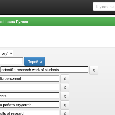
ені Івана Пулюя