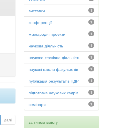
виставки
1
конференції
1
міжнародні проекти
1
наукова діяльність
1
науково-технічна діяльність
1
наукові школи факультетів
1
публікація результатів НДР
1
підготовка наукових кадрів
1
семінари
1
далі
за типом вмісту