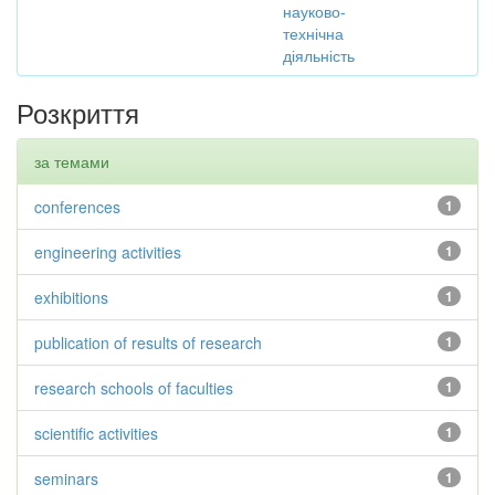
науково-
технічна
діяльність
Розкриття
за темами
conferences
1
engineering activities
1
exhibitions
1
publication of results of research
1
research schools of faculties
1
scientific activities
1
seminars
1