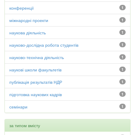
конференції
1
міжнародні проекти
1
наукова діяльність
1
науково-дослідна робота студентів
1
науково-технічна діяльність
1
наукові школи факультетів
1
публікація результатів НДР
1
підготовка наукових кадрів
1
семінари
1
за типом вмісту