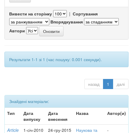
Вивести на сторінку
|
Сортування
Впорядкування
Автори
Результати 1-1 зі 1 (час пошуку: 0.001 секунди).
назад
1
далі
Знайдені матеріали:
Тип
Дата
Дата
Назва
Автор(и)
випуску
внесення
Article
1-січ-2010
24-гру-2015
Наукова та
-