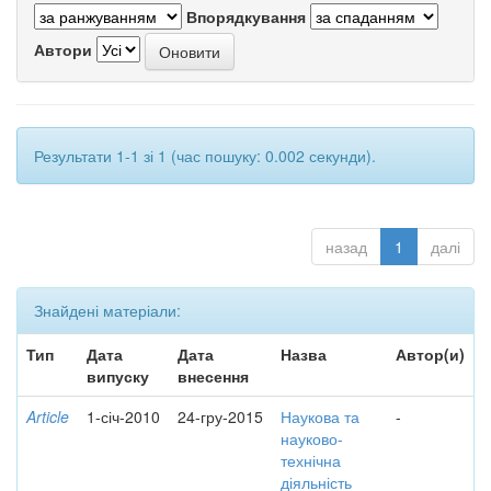
Впорядкування
Автори
Результати 1-1 зі 1 (час пошуку: 0.002 секунди).
назад
1
далі
Знайдені матеріали:
Тип
Дата
Дата
Назва
Автор(и)
випуску
внесення
Article
1-січ-2010
24-гру-2015
Наукова та
-
науково-
технічна
діяльність