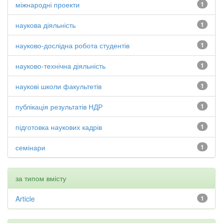
міжнародні проекти
1
наукова діяльність
1
науково-дослідна робота студентів
1
науково-технічна діяльність
1
наукові школи факультетів
1
публікація результатів НДР
1
підготовка наукових кадрів
1
семінари
1
за типом вмісту
Article
1