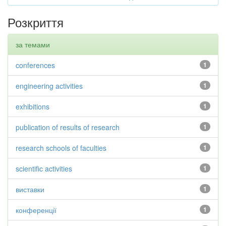
Розкриття
за темами
conferences
1
engineering activities
1
exhibitions
1
publication of results of research
1
research schools of faculties
1
scientific activities
1
виставки
1
конференції
1