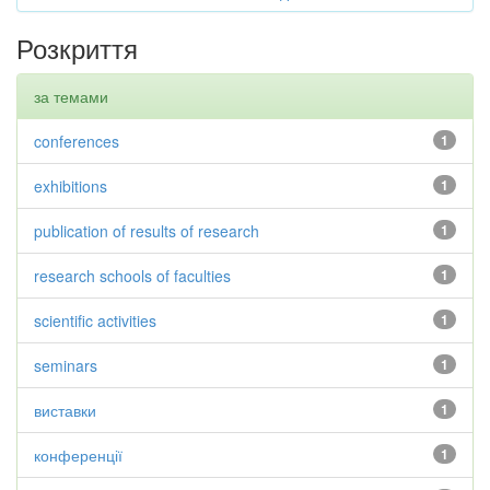
Розкриття
за темами
conferences
1
exhibitions
1
publication of results of research
1
research schools of faculties
1
scientific activities
1
seminars
1
виставки
1
конференції
1