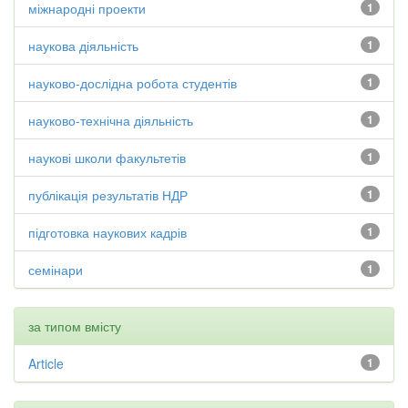
міжнародні проекти
1
наукова діяльність
1
науково-дослідна робота студентів
1
науково-технічна діяльність
1
наукові школи факультетів
1
публікація результатів НДР
1
підготовка наукових кадрів
1
семінари
1
за типом вмісту
Article
1