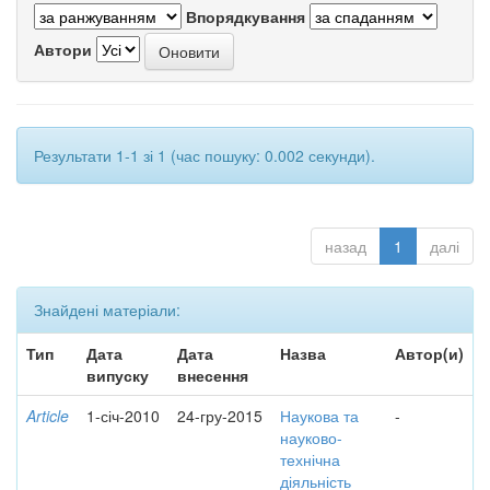
Впорядкування
Автори
Результати 1-1 зі 1 (час пошуку: 0.002 секунди).
назад
1
далі
Знайдені матеріали:
Тип
Дата
Дата
Назва
Автор(и)
випуску
внесення
Article
1-січ-2010
24-гру-2015
Наукова та
-
науково-
технічна
діяльність