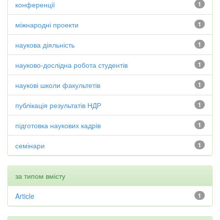
конференції
1
міжнародні проекти
1
наукова діяльність
1
науково-дослідна робота студентів
1
наукові школи факультетів
1
публікація результатів НДР
1
підготовка наукових кадрів
1
семінари
1
за типом вмісту
Article
1