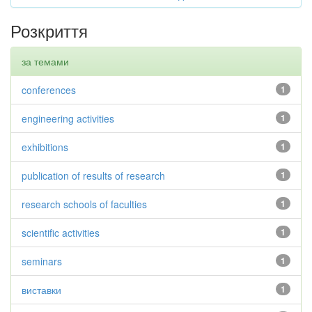
Розкриття
за темами
conferences
1
engineering activities
1
exhibitions
1
publication of results of research
1
research schools of faculties
1
scientific activities
1
seminars
1
виставки
1