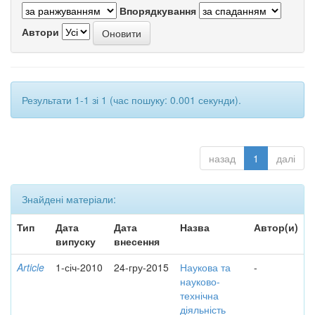
Впорядкування
Автори
Результати 1-1 зі 1 (час пошуку: 0.001 секунди).
назад
1
далі
Знайдені матеріали:
Тип
Дата
Дата
Назва
Автор(и)
випуску
внесення
Article
1-січ-2010
24-гру-2015
Наукова та
-
науково-
технічна
діяльність