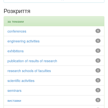
Розкриття
за темами
conferences
1
engineering activities
1
exhibitions
1
publication of results of research
1
research schools of faculties
1
scientific activities
1
seminars
1
виставки
1