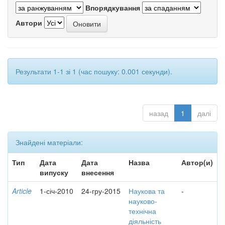
Впорядкування
Автори
Результати 1-1 зі 1 (час пошуку: 0.001 секунди).
назад
1
далі
Знайдені матеріали:
Тип
Дата
Дата
Назва
Автор(и)
випуску
внесення
Article
1-січ-2010
24-гру-2015
Наукова та
-
науково-
технічна
діяльність