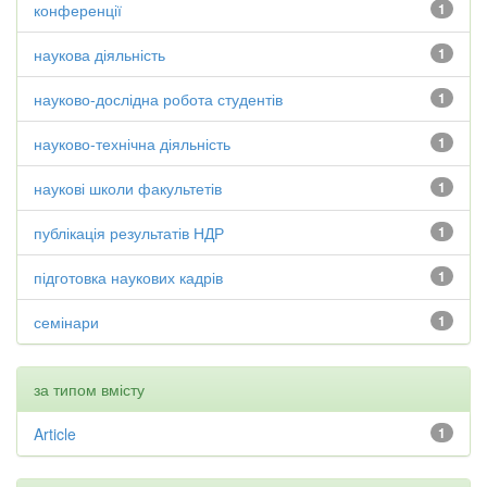
конференції
1
наукова діяльність
1
науково-дослідна робота студентів
1
науково-технічна діяльність
1
наукові школи факультетів
1
публікація результатів НДР
1
підготовка наукових кадрів
1
семінари
1
за типом вмісту
Article
1