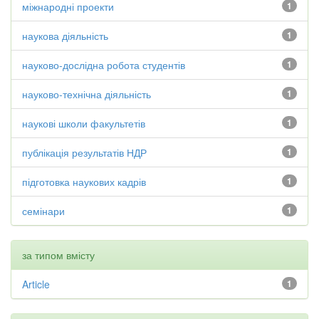
міжнародні проекти
1
наукова діяльність
1
науково-дослідна робота студентів
1
науково-технічна діяльність
1
наукові школи факультетів
1
публікація результатів НДР
1
підготовка наукових кадрів
1
семінари
1
за типом вмісту
Article
1