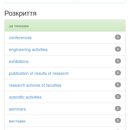
Розкриття
за темами
conferences
1
engineering activities
1
exhibitions
1
publication of results of research
1
research schools of faculties
1
scientific activities
1
seminars
1
виставки
1