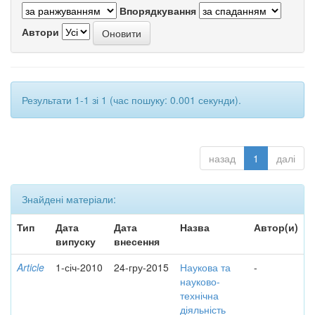
Впорядкування
Автори
Результати 1-1 зі 1 (час пошуку: 0.001 секунди).
назад
1
далі
Знайдені матеріали:
Тип
Дата
Дата
Назва
Автор(и)
випуску
внесення
Article
1-січ-2010
24-гру-2015
Наукова та
-
науково-
технічна
діяльність