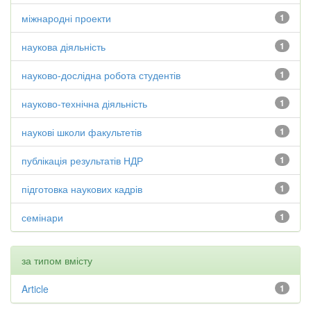
міжнародні проекти
1
наукова діяльність
1
науково-дослідна робота студентів
1
науково-технічна діяльність
1
наукові школи факультетів
1
публікація результатів НДР
1
підготовка наукових кадрів
1
семінари
1
за типом вмісту
Article
1