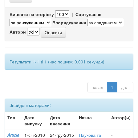
Вивести на сторінку
|
Сортування
Впорядкування
Автори
Результати 1-1 зі 1 (час пошуку: 0.001 секунди).
назад
1
далі
Знайдені матеріали:
Тип
Дата
Дата
Назва
Автор(и)
випуску
внесення
Article
1-січ-2010
24-гру-2015
Наукова та
-