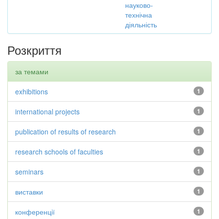
науково-
технічна
діяльність
Розкриття
за темами
exhibitions
1
international projects
1
publication of results of research
1
research schools of faculties
1
seminars
1
виставки
1
конференції
1