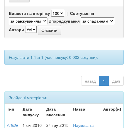
Вивести на сторінку
|
Сортування
Впорядкування
Автори
Результати 1-1 зі 1 (час пошуку: 0.002 секунди).
назад
1
далі
Знайдені матеріали:
Тип
Дата
Дата
Назва
Автор(и)
випуску
внесення
Article
1-січ-2010
24-гру-2015
Наукова та
-