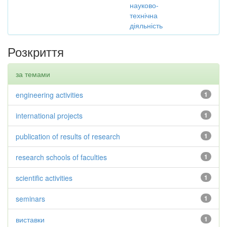
науково-
технічна
діяльність
Розкриття
за темами
engineering activities
1
international projects
1
publication of results of research
1
research schools of faculties
1
scientific activities
1
seminars
1
виставки
1