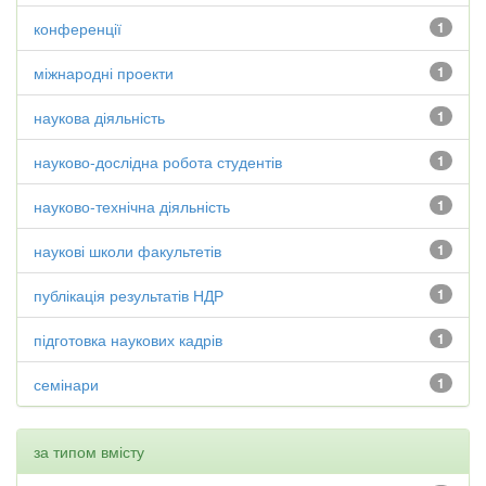
конференції
1
міжнародні проекти
1
наукова діяльність
1
науково-дослідна робота студентів
1
науково-технічна діяльність
1
наукові школи факультетів
1
публікація результатів НДР
1
підготовка наукових кадрів
1
семінари
1
за типом вмісту