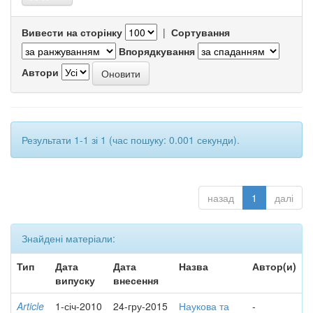
Вивести на сторінку
|
Сортування
Впорядкування
Автори
Результати 1-1 зі 1 (час пошуку: 0.001 секунди).
назад
1
далі
Знайдені матеріали:
Тип
Дата
Дата
Назва
Автор(и)
випуску
внесення
Article
1-січ-2010
24-гру-2015
Наукова та
-