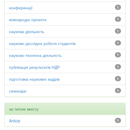
конференції
1
міжнародні проекти
1
наукова діяльність
1
науково-дослідна робота студентів
1
науково-технічна діяльність
1
публікація результатів НДР
1
підготовка наукових кадрів
1
семінари
1
за типом вмісту
Article
1