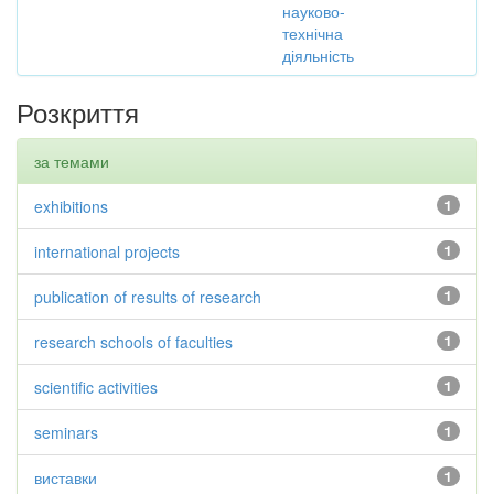
науково-
технічна
діяльність
Розкриття
за темами
exhibitions
1
international projects
1
publication of results of research
1
research schools of faculties
1
scientific activities
1
seminars
1
виставки
1