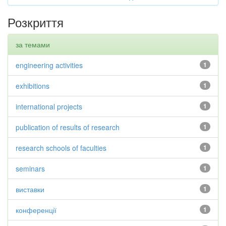
Розкриття
за темами
engineering activities
1
exhibitions
1
international projects
1
publication of results of research
1
research schools of faculties
1
seminars
1
виставки
1
конференції
1