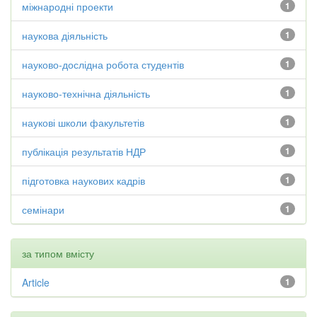
міжнародні проекти
1
наукова діяльність
1
науково-дослідна робота студентів
1
науково-технічна діяльність
1
наукові школи факультетів
1
публікація результатів НДР
1
підготовка наукових кадрів
1
семінари
1
за типом вмісту
Article
1