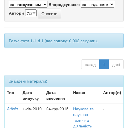
Впорядкування
Автори
Результати 1-1 зі 1 (час пошуку: 0.002 секунди).
назад
1
далі
Знайдені матеріали:
Тип
Дата
Дата
Назва
Автор(и)
випуску
внесення
Article
1-січ-2010
24-гру-2015
Наукова та
-
науково-
технічна
діяльність