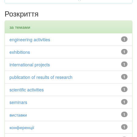
Розкриття
за темами
engineering activities
1
exhibitions
1
international projects
1
publication of results of research
1
scientific activities
1
seminars
1
виставки
1
конференції
1