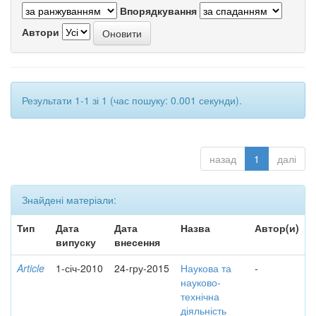
Впорядкування
Автори
Результати 1-1 зі 1 (час пошуку: 0.001 секунди).
назад
1
далі
Знайдені матеріали:
Тип
Дата
Дата
Назва
Автор(и)
випуску
внесення
Article
1-січ-2010
24-гру-2015
Наукова та
-
науково-
технічна
діяльність