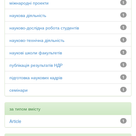
міжнародні проекти
1
наукова діяльність
1
науково-дослідна робота студентів
1
науково-технічна діяльність
1
наукові школи факультетів
1
публікація результатів НДР
1
підготовка наукових кадрів
1
семінари
1
за типом вмісту
Article
1